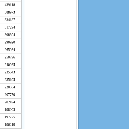
439118
388973
334187
317294
308804
290920
265934
250796
240985
235643
235195
220364
207770
202494
198905
197225
196219