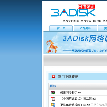
首 页
产品介绍
提
热门下载资源
图标
盛唐网络补丁.rar
《中国药典2010》第二部.pdf
卫格尔锻炼视频下载.zip
卫格尔锻炼视