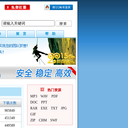
势
留 言
帮 助
回
热门资源
MP3
WAV
PDF
DOC
PPT
下载次数
RAR
EXE
TXT
JPG
905840
GIF
451349
ZIP
CHM
SWF
449589