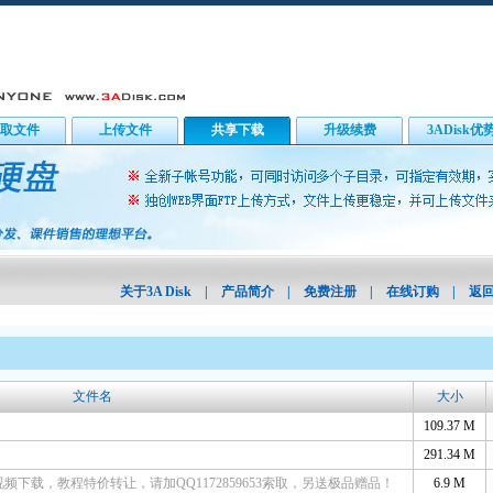
取文件
上传文件
共享下载
升级续费
3ADisk优
关于3A Disk
|
产品简介
|
免费注册
|
在线订购
|
返
文件名
大小
109.37 M
291.34 M
频下载，教程特价转让，请加QQ1172859653索取，另送极品赠品！
6.9 M