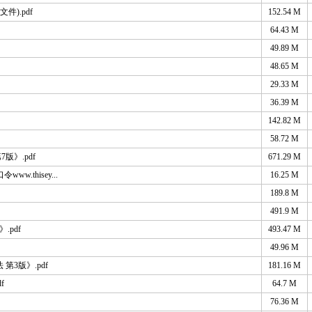
件).pdf
152.54 M
64.43 M
49.89 M
48.65 M
29.33 M
36.39 M
142.82 M
58.72 M
版》.pdf
671.29 M
.thisey...
16.25 M
189.8 M
491.9 M
pdf
493.47 M
49.96 M
第3版》.pdf
181.16 M
f
64.7 M
76.36 M