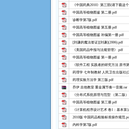
《中国药典2010》第三部(请下载这个文
中国高等植物图鉴 第二册.pdf
诊断学第7版.pdf
中国高等植物图鉴 第五册.pdf
中国高等植物图鉴 补编第一册.pdf
[刘谦的魔法签证][刘谦](2006).pdf
《美国药品申报与法规管理》.pdf
中国高等植物图鉴 第一册.pdf
《软件工程 实践者的研究方法 原书第7
药理学 七年制教材 人民卫生出版社(口令www
药理实验方法学 第三版.pdf
乔伊 吉他教室 重金属节奏一音频.rar
《分布式系统原理与范型 （第二版）》.
中国高等植物图鉴 第三册.pdf
《计算机程序设计艺术 卷1：基本算法 
2010版 中国药品检验标准操作规范.pd
内科学第7版.pdf